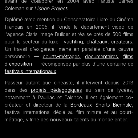
avant de collaborer en 2004 avec l'artiste James
Coleman sur
Lisbon Project
.
Diplômé avec mention du Conservatoire Libre du Cinéma
Français en 2005, il fonde le département vidéo de
l'agence Claris Image Builder et réalise près de 500 films
pour le secteur du luxe :
yachting
,
châteaux
,
créateurs
.
Un travail d'exigence, mené en parallèle d'une œuvre
personnelle —
courts-métrages
,
documentaires
,
films
d'exposition
— récompensée par plus d'une centaine de
festivals internationaux
.
Passeur autant que cinéaste, il intervient depuis 2013
dans des
projets pédagogiques
au sein de lycées,
notamment à Pauillac et Talence. Il est également co-
créateur et directeur de la
Bordeaux Shorts Biennale
,
festival international dédié au film minute et au court-
métrage, vitrine des nouveaux talents du monde entier.